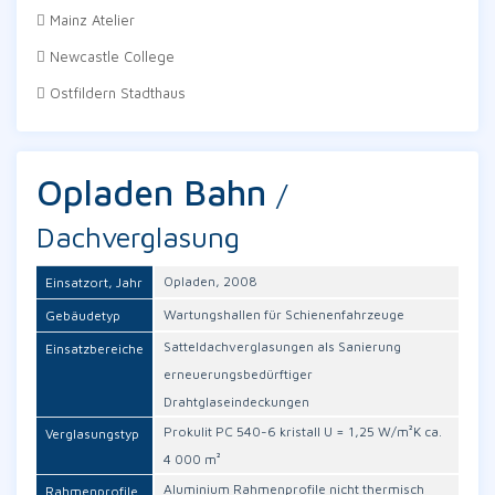
Mainz Atelier
Newcastle College
Ostfildern Stadthaus
Opladen Bahn
/
Dachverglasung
Opladen, 2008
Einsatzort, Jahr
Wartungshallen für Schienenfahrzeuge
Gebäudetyp
Satteldachverglasungen als Sanierung
Einsatzbereiche
erneuerungsbedürftiger
Drahtglaseindeckungen
Prokulit PC 540-6 kristall U = 1,25 W/m²K ca.
Verglasungstyp
4 000 m²
Aluminium Rahmenprofile nicht thermisch
Rahmenprofile